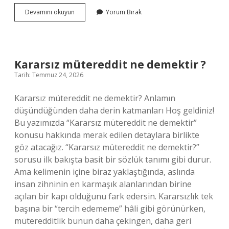
Prime
Devamını okuyun
Yorum Bırak
Video
ve
Amazon
Prime
aynı
Kararsız mütereddit ne demektir ?
şey
Tarih: Temmuz 24, 2026
mi
?
Kararsız mütereddit ne demektir? Anlamın
düşündüğünden daha derin katmanları Hoş geldiniz!
Bu yazımızda “Kararsız mütereddit ne demektir”
konusu hakkında merak edilen detaylara birlikte
göz atacağız. “Kararsız mütereddit ne demektir?”
sorusu ilk bakışta basit bir sözlük tanımı gibi durur.
Ama kelimenin içine biraz yaklaştığında, aslında
insan zihninin en karmaşık alanlarından birine
açılan bir kapı olduğunu fark edersin. Kararsızlık tek
başına bir “tercih edememe” hâli gibi görünürken,
müteredditlik bunun daha çekingen, daha geri