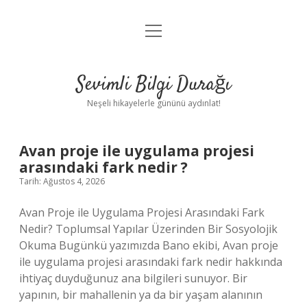
menüyü
Anasayfa
aç
Gizlilik Politikası
Sevimli Bilgi Durağı
Yasal Uyarı
Neşeli hikayelerle gününü aydınlat!
Hakkımızda
Sevimli
Avan proje ile uygulama projesi
arasındaki fark nedir ?
Bilgi
Tarih: Ağustos 4, 2026
Durağı
Avan Proje ile Uygulama Projesi Arasındaki Fark
Nedir? Toplumsal Yapılar Üzerinden Bir Sosyolojik
Yazılar
Okuma Bugünkü yazımızda Bano ekibi, Avan proje
ile uygulama projesi arasındaki fark nedir hakkında
ihtiyaç duyduğunuz ana bilgileri sunuyor. Bir
yapının, bir mahallenin ya da bir yaşam alanının