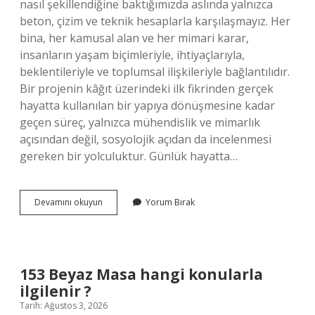
nasıl şekillendiğine baktığımızda aslında yalnızca
beton, çizim ve teknik hesaplarla karşılaşmayız. Her
bina, her kamusal alan ve her mimari karar,
insanların yaşam biçimleriyle, ihtiyaçlarıyla,
beklentileriyle ve toplumsal ilişkileriyle bağlantılıdır.
Bir projenin kâğıt üzerindeki ilk fikrinden gerçek
hayatta kullanılan bir yapıya dönüşmesine kadar
geçen süreç, yalnızca mühendislik ve mimarlık
açısından değil, sosyolojik açıdan da incelenmesi
gereken bir yolculuktur. Günlük hayatta…
Avan
Devamını okuyun
Yorum Bırak
proje
ile
uygulama
projesi
arasındaki
153 Beyaz Masa hangi konularla
fark
ilgilenir ?
nedir
?
Tarih: Ağustos 3, 2026