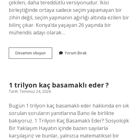
çekilen, daha tereddütlü versiyonudur. İkisi
birleştiğinde ortaya sadece seçim yapamayan bir
zihin değil, seçim yapmanın ağırlığı altında ezilen bir
bilinç çıkar. Konya’da yaşayan 26 yaşında bir
mühendis adayı olarak…
Kararsız
Devamını okuyun
Yorum Bırak
mütereddit
ne
demektir
?
1 trilyon kaç basamaklı eder ?
Tarih: Temmuz 24, 2026
Bugün 1 trilyon kaç basamaklı eder hakkında en sık
sorulan soruların yanıtlarına Bano ile birlikte
bakıyoruz. 1 Trilyon Kaç Basamaklı Eder? Sosyolojik
Bir Yaklaşım Hayatın içinde bazen sayılarla
karşılaşırız ve bunlar, yalnızca matematiksel bir