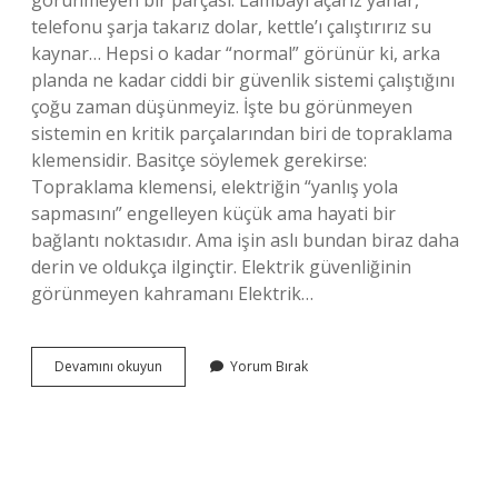
görünmeyen bir parçası. Lambayı açarız yanar,
telefonu şarja takarız dolar, kettle’ı çalıştırırız su
kaynar… Hepsi o kadar “normal” görünür ki, arka
planda ne kadar ciddi bir güvenlik sistemi çalıştığını
çoğu zaman düşünmeyiz. İşte bu görünmeyen
sistemin en kritik parçalarından biri de topraklama
klemensidir. Basitçe söylemek gerekirse:
Topraklama klemensi, elektriğin “yanlış yola
sapmasını” engelleyen küçük ama hayati bir
bağlantı noktasıdır. Ama işin aslı bundan biraz daha
derin ve oldukça ilginçtir. Elektrik güvenliğinin
görünmeyen kahramanı Elektrik…
12000
Devamını okuyun
Yorum Bırak
BTU
A++
klima
saatte
ne
kadar