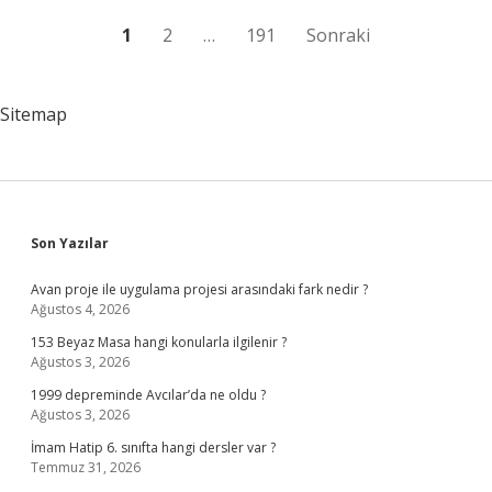
elektrik
yakar
Yazı
1
2
…
191
Sonraki
?
sayfalaması
Sitemap
Sidebar
Son Yazılar
Avan proje ile uygulama projesi arasındaki fark nedir ?
Ağustos 4, 2026
153 Beyaz Masa hangi konularla ilgilenir ?
Ağustos 3, 2026
1999 depreminde Avcılar’da ne oldu ?
Ağustos 3, 2026
İmam Hatip 6. sınıfta hangi dersler var ?
Temmuz 31, 2026