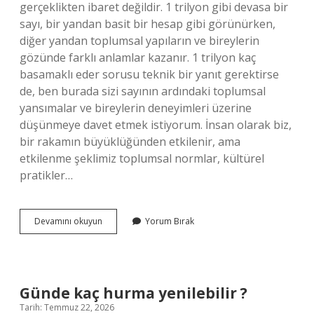
gerçeklikten ibaret değildir. 1 trilyon gibi devasa bir
sayı, bir yandan basit bir hesap gibi görünürken,
diğer yandan toplumsal yapıların ve bireylerin
gözünde farklı anlamlar kazanır. 1 trilyon kaç
basamaklı eder sorusu teknik bir yanıt gerektirse
de, ben burada sizi sayının ardındaki toplumsal
yansımalar ve bireylerin deneyimleri üzerine
düşünmeye davet etmek istiyorum. İnsan olarak biz,
bir rakamın büyüklüğünden etkilenir, ama
etkilenme şeklimiz toplumsal normlar, kültürel
pratikler…
1
Devamını okuyun
Yorum Bırak
trilyon
kaç
basamaklı
eder
?
Günde kaç hurma yenilebilir ?
Tarih: Temmuz 22, 2026