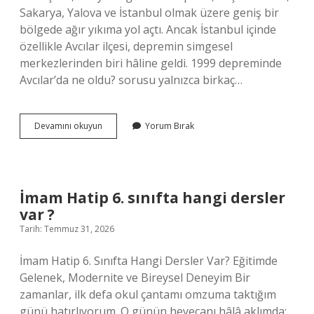
Sakarya, Yalova ve İstanbul olmak üzere geniş bir
bölgede ağır yıkıma yol açtı. Ancak İstanbul içinde
özellikle Avcılar ilçesi, depremin simgesel
merkezlerinden biri hâline geldi. 1999 depreminde
Avcılar’da ne oldu? sorusu yalnızca birkaç…
1999
Devamını okuyun
Yorum Bırak
depreminde
Avcılar’da
ne
oldu
?
İmam Hatip 6. sınıfta hangi dersler
var ?
Tarih: Temmuz 31, 2026
İmam Hatip 6. Sınıfta Hangi Dersler Var? Eğitimde
Gelenek, Modernite ve Bireysel Deneyim Bir
zamanlar, ilk defa okul çantamı omzuma taktığım
günü hatırlıyorum. O günün heyecanı hâlâ aklımda: