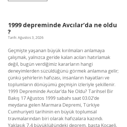
Beyaz
Masa
hangi
konularla
ilgilenir
1999 depreminde Avcılar’da ne oldu
?
?
Tarih: Ağustos 3, 2026
Geçmişte yaşanan büyük kırılmaları anlamaya
çalışmak, yalnızca geride kalan acıları hatırlamak
değil, bugün verdiğimiz kararların hangi
deneyimlerden süzüldüğünü görmek anlamına gelir;
çünkü şehirlerin hafızası, insanların hayatları ve
toplumların dönüşümü geçmişin izleriyle şekillenir.
1999 Depreminde Avcılar’da Ne Oldu? Tarihsel Bir
Bakış 17 Ağustos 1999 sabahı saat 03.02’de
meydana gelen Marmara Depremi, Türkiye
Cumhuriyeti tarihinin en büyük toplumsal
travmalarından biri olarak hafızalara kazındı.
Yaklaşık 7,4 büyüklüğündeki deprem, başta Kocaeli,