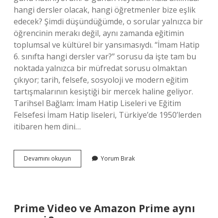
hangi dersler olacak, hangi öğretmenler bize eşlik
edecek? Şimdi düşündüğümde, o sorular yalnızca bir
öğrencinin merakı değil, aynı zamanda eğitimin
toplumsal ve kültürel bir yansımasıydı. “İmam Hatip
6. sınıfta hangi dersler var?” sorusu da işte tam bu
noktada yalnızca bir müfredat sorusu olmaktan
çıkıyor; tarih, felsefe, sosyoloji ve modern eğitim
tartışmalarının kesiştiği bir mercek haline geliyor.
Tarihsel Bağlam: İmam Hatip Liseleri ve Eğitim
Felsefesi İmam Hatip liseleri, Türkiye’de 1950’lerden
itibaren hem dini…
İmam
Devamını okuyun
Yorum Bırak
Hatip
6.
sınıfta
hangi
dersler
Prime Video ve Amazon Prime aynı
var