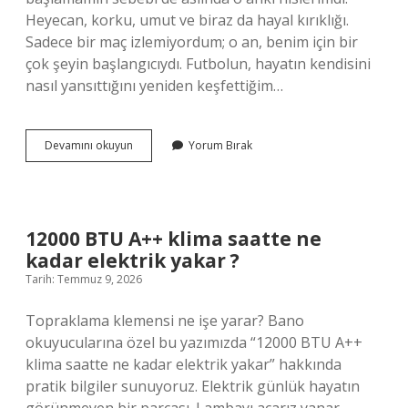
Heyecan, korku, umut ve biraz da hayal kırıklığı.
Sadece bir maç izlemiyordum; o an, benim için bir
çok şeyin başlangıcıydı. Futbolun, hayatın kendisini
nasıl yansıttığını yeniden keşfettiğim…
2025’te
Devamını okuyun
Yorum Bırak
Galatasaray
kaç
forma
sattı
?
12000 BTU A++ klima saatte ne
kadar elektrik yakar ?
Tarih: Temmuz 9, 2026
Topraklama klemensi ne işe yarar? Bano
okuyucularına özel bu yazımızda “12000 BTU A++
klima saatte ne kadar elektrik yakar” hakkında
pratik bilgiler sunuyoruz. Elektrik günlük hayatın