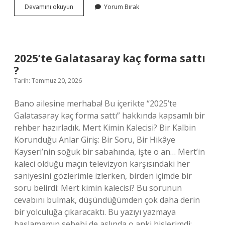
Günde
Devamını okuyun
Yorum Bırak
kaç
hurma
yenilebilir
?
2025’te Galatasaray kaç forma sattı
?
Tarih: Temmuz 20, 2026
Bano ailesine merhaba! Bu içerikte “2025’te
Galatasaray kaç forma sattı” hakkında kapsamlı bir
rehber hazırladık. Mert Kimin Kalecisi? Bir Kalbin
Korunduğu Anlar Giriş: Bir Soru, Bir Hikâye
Kayseri’nin soğuk bir sabahında, işte o an… Mert’in
kaleci olduğu maçın televizyon karşısındaki her
saniyesini gözlerimle izlerken, birden içimde bir
soru belirdi: Mert kimin kalecisi? Bu sorunun
cevabını bulmak, düşündüğümden çok daha derin
bir yolculuğa çıkaracaktı. Bu yazıyı yazmaya
başlamamın sebebi de aslında o anki hislerimdi: