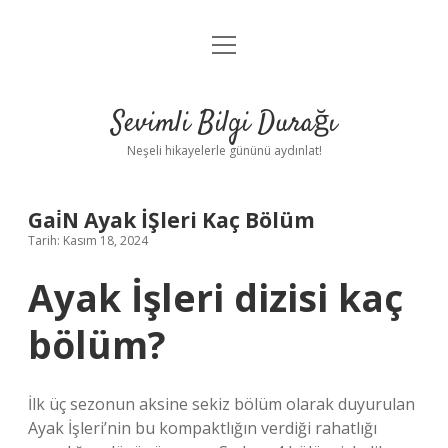
menüyü
Anasayfa
aç
Gizlilik Politikası
Sevimli Bilgi Durağı
Yasal Uyarı
Neşeli hikayelerle gününü aydınlat!
Hakkımızda
Gai̇N Ayak İŞleri Kaç Bölüm
Tarih: Kasım 18, 2024
Ayak İşleri dizisi kaç
bölüm?
İlk üç sezonun aksine sekiz bölüm olarak duyurulan
Ayak İşleri’nin bu kompaktlığın verdiği rahatlığı