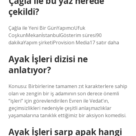
Çağla ile bu yaz nerede
çekildi?
Çağla ile Yeni Bir GünYapımcıUfuk
CoşkunMekanİstanbulGösterim süresi90
dakikaYapım şirketiProvision Media17 satır daha
Ayak İşleri dizisi ne
anlatıyor?
Konusu: Birbirlerine tamamen zıt karakterlere sahip
olan ve zengin bir iş adamının son derece önemli
“işleri” için görevlendirilen Evren ile Vedat’ın,
geçimsizlikleri nedeniyle çeşitli anlaşmazlıklar
yaşamalarına tanıklık ettiğimiz bir aksiyon komedisi.
Ayak İşleri sarp apak hangi