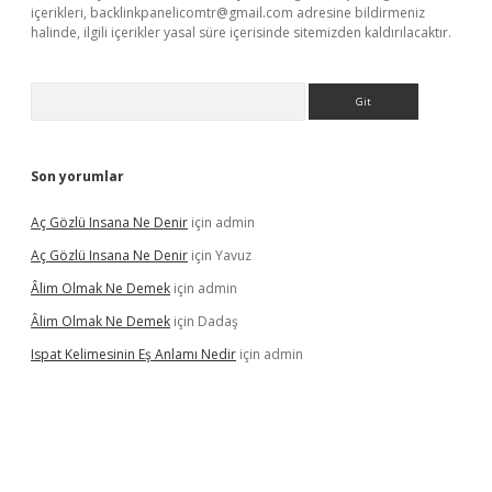
içerikleri,
backlinkpanelicomtr@gmail.com
adresine bildirmeniz
halinde, ilgili içerikler yasal süre içerisinde sitemizden kaldırılacaktır.
Arama
Son yorumlar
Aç Gözlü Insana Ne Denir
için
admin
Aç Gözlü Insana Ne Denir
için
Yavuz
Âlim Olmak Ne Demek
için
admin
Âlim Olmak Ne Demek
için
Dadaş
Ispat Kelimesinin Eş Anlamı Nedir
için
admin