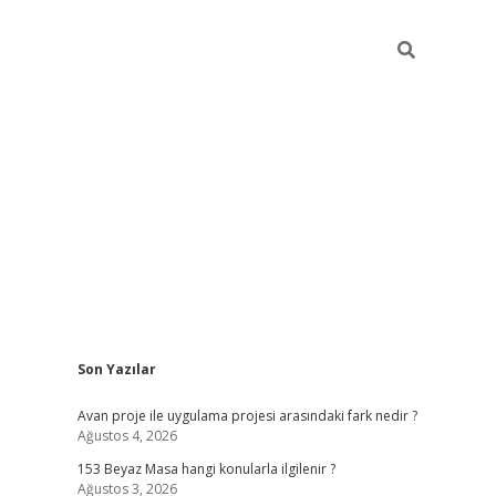
Sidebar
Son Yazılar
ilbet giriş
Avan proje ile uygulama projesi arasındaki fark nedir ?
Ağustos 4, 2026
153 Beyaz Masa hangi konularla ilgilenir ?
Ağustos 3, 2026