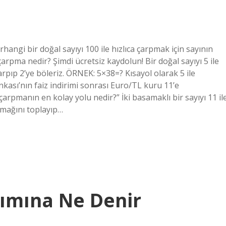
rhangi bir doğal sayıyı 100 ile hızlıca çarpmak için sayının
 çarpma nedir? Şimdi ücretsiz kaydolun! Bir doğal sayıyı 5 ile
çarpıp 2’ye böleriz. ÖRNEK: 5×38=? Kısayol olarak 5 ile
ankası’nın faiz indirimi sonrası Euro/TL kuru 11’e
 çarpmanın en kolay yolu nedir?” İki basamaklı bir sayıyı 11 il
amağını toplayıp…
rpımına Ne Denir