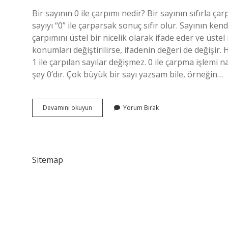
Bir sayının 0 ile çarpımı nedir? Bir sayının sıfırla ça
sayıyı “0” ile çarparsak sonuç sıfır olur. Sayının ken
çarpımını üstel bir nicelik olarak ifade eder ve üstel 
konumları değiştirilirse, ifadenin değeri de değişir.
1 ile çarpılan sayılar değişmez. 0 ile çarpma işlemi n
şey 0’dır. Çok büyük bir sayı yazsam bile, örneğin…
Bir
Devamını okuyun
Yorum Bırak
Sayının
0
Ile
Çarpımına
Ne
Sitemap
Denir