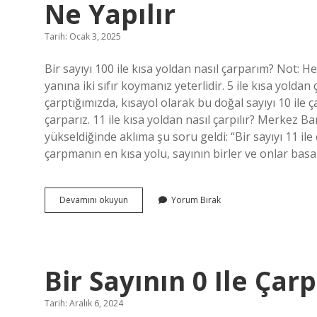
Ne Yapılır
Tarih: Ocak 3, 2025
Bir sayıyı 100 ile kısa yoldan nasıl çarparım? Not: He
yanına iki sıfır koymanız yeterlidir. 5 ile kısa yoldan
çarptığımızda, kısayol olarak bu doğal sayıyı 10 ile 
çarparız. 11 ile kısa yoldan nasıl çarpılır? Merkez B
yükseldiğinde aklıma şu soru geldi: “Bir sayıyı 11 ile
çarpmanın en kısa yolu, sayının birler ve onlar bas
Bir
Devamını okuyun
Yorum Bırak
Sayıyı
100
Ile
Kısa
Yoldan
Bir Sayının 0 Ile Ça
Çarpmak
Için
Ne
Tarih: Aralık 6, 2024
Yapılır