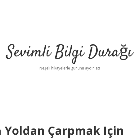
Sevimli Bilgi Durağı
Neşeli hikayelerle gününü aydınlat!
sa Yoldan Çarpmak Için