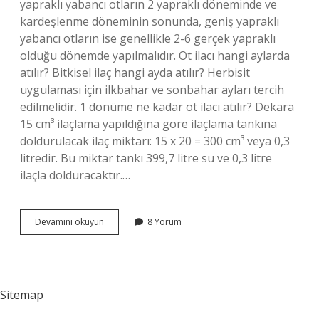
yapraklı yabancı otların 2 yapraklı döneminde ve
kardeşlenme döneminin sonunda, geniş yapraklı
yabancı otların ise genellikle 2-6 gerçek yapraklı
olduğu dönemde yapılmalıdır. Ot ilacı hangi aylarda
atılır? Bitkisel ilaç hangi ayda atılır? Herbisit
uygulaması için ilkbahar ve sonbahar ayları tercih
edilmelidir. 1 dönüme ne kadar ot ilacı atılır? Dekara
15 cm³ ilaçlama yapıldığına göre ilaçlama tankına
doldurulacak ilaç miktarı: 15 x 20 = 300 cm³ veya 0,3
litredir. Bu miktar tankı 399,7 litre su ve 0,3 litre
ilaçla dolduracaktır.…
Buğday
Devamını okuyun
8 Yorum
Tarlasına
Ot
Ilacı
Ne
Zaman
Sitemap
Atılır