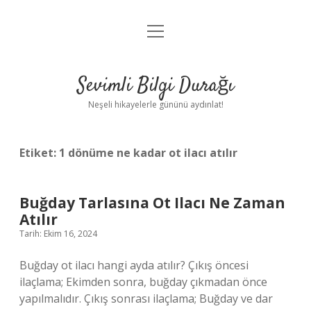
menüyü
Anasayfa
aç
Gizlilik Politikası
Sevimli Bilgi Durağı
Yasal Uyarı
Neşeli hikayelerle gününü aydınlat!
Hakkımızda
Etiket:
1 dönüme ne kadar ot ilacı atılır
Buğday Tarlasına Ot Ilacı Ne Zaman
Atılır
Tarih: Ekim 16, 2024
Buğday ot ilacı hangi ayda atılır? Çıkış öncesi
ilaçlama; Ekimden sonra, buğday çıkmadan önce
yapılmalıdır. Çıkış sonrası ilaçlama; Buğday ve dar