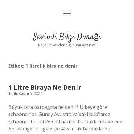
menüyü
Anasayfa
aç
Gizlilik Politikası
Sevimli Bilgi Durağı
Yasal Uyarı
Neşeli hikayelerle gününü aydınlat!
Hakkımızda
Etiket:
1 litrelik bira ne denir
1 Litre Biraya Ne Denir
Tarih: Kasım 5, 2024
Büyük bira bardağına ne denir? Ülkeye göre
schooner’lar. Güney Avustralya’daki pub’larda
schooner terimi 285 ml hacimli bardakları ifade eder.
Ancak diğer bölgelerde 425 ml’lik bardaklardır.