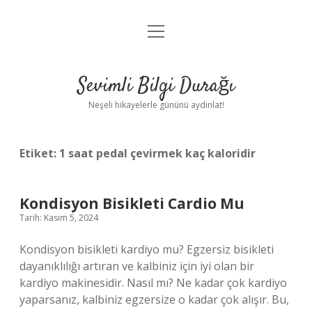
menüyü
Anasayfa
aç
Gizlilik Politikası
Sevimli Bilgi Durağı
Yasal Uyarı
Neşeli hikayelerle gününü aydınlat!
Hakkımızda
Etiket:
1 saat pedal çevirmek kaç kaloridir
Kondisyon Bisikleti Cardio Mu
Tarih: Kasım 5, 2024
Kondisyon bisikleti kardiyo mu? Egzersiz bisikleti
dayanıklılığı artıran ve kalbiniz için iyi olan bir
kardiyo makinesidir. Nasıl mı? Ne kadar çok kardiyo
yaparsanız, kalbiniz egzersize o kadar çok alışır. Bu,