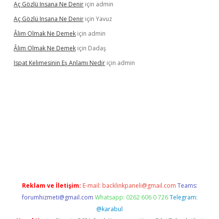
Aç Gözlü Insana Ne Denir
için
admin
Aç Gözlü Insana Ne Denir
için
Yavuz
Âlim Olmak Ne Demek
için
admin
Âlim Olmak Ne Demek
için
Dadaş
Ispat Kelimesinin Eş Anlamı Nedir
için
admin
riş
Reklam ve İletişim:
E-mail:
backlinkpaneli@gmail.com
Teams:
forumhizmeti@gmail.com
Whatsapp: 0262 606 0 726
Telegram:
@karabul