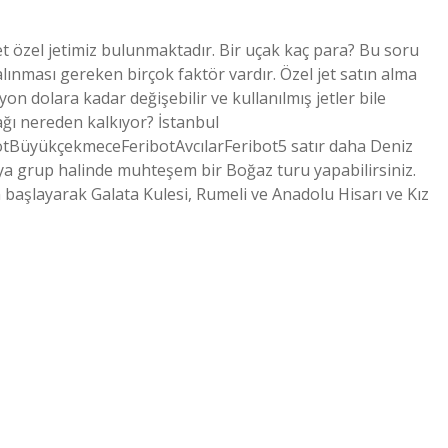
et özel jetimiz bulunmaktadır. Bir uçak kaç para? Bu soru
lınması gereken birçok faktör vardır. Özel jet satın alma
lyon dolara kadar değişebilir ve kullanılmış jetler bile
çağı nereden kalkıyor? İstanbul
otBüyükçekmeceFeribotAvcılarFeribot5 satır daha Deniz
l veya grup halinde muhteşem bir Boğaz turu yapabilirsiniz.
başlayarak Galata Kulesi, Rumeli ve Anadolu Hisarı ve Kız