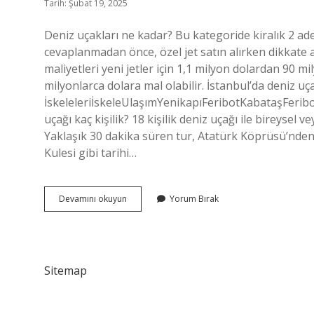
Tarih: Şubat 19, 2025
Deniz uçakları ne kadar? Bu kategoride kiralık 2 ad
cevaplanmadan önce, özel jet satın alırken dikkate a
maliyetleri yeni jetler için 1,1 milyon dolardan 90 mi
milyonlarca dolara mal olabilir. İstanbul’da deniz u
İskeleleriİskeleUlaşımYenikapıFeribotKabataşFerib
uçağı kaç kişilik? 18 kişilik deniz uçağı ile bireyse
Yaklaşık 30 dakika süren tur, Atatürk Köprüsü’nden 
Kulesi gibi tarihi…
Deniz
Devamını okuyun
Yorum Bırak
Uçağı
Kaç
Tl
Sitemap