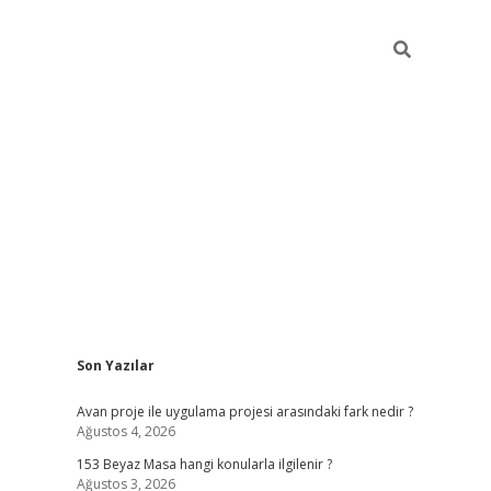
Sidebar
Son Yazılar
ilbet giriş
Avan proje ile uygulama projesi arasındaki fark nedir ?
Ağustos 4, 2026
153 Beyaz Masa hangi konularla ilgilenir ?
Ağustos 3, 2026