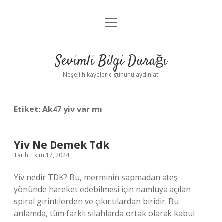
menüyü
Anasayfa
aç
Gizlilik Politikası
Sevimli Bilgi Durağı
Yasal Uyarı
Neşeli hikayelerle gününü aydınlat!
Hakkımızda
Etiket:
Ak47 yiv var mı
Yiv Ne Demek Tdk
Tarih: Ekim 17, 2024
Yiv nedir TDK? Bu, merminin sapmadan ateş
yönünde hareket edebilmesi için namluya açılan
spiral girintilerden ve çıkıntılardan biridir. Bu
anlamda, tüm farklı silahlarda ortak olarak kabul