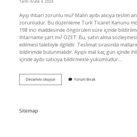
Tarih: Aralık 4, 2024
Ayıp ihbarı zorunlu mu? Malın ayıbı alıcıya teslim anı
zorunludur. Bu düzenleme Türk Ticaret Kanunu md. 
198 inci maddesinde öngörülen süre içinde bildirilme
ihtarname şart mı? ÖZET: Bu, satın alma sözleşmesind
edilmesi talebiyle ilgilidir. Teslimat sırasında malların
bildirimde bulunmalıdır. Ayıplı mal kaç gün içinde ih
içinde ayıbı satıcıya bildirmekle yükümlüdür.…
Ayıp
Devamını okuyun
Yorum Bırak
Ihbarı
Yapılmazsa
Ne
Olur
Sitemap