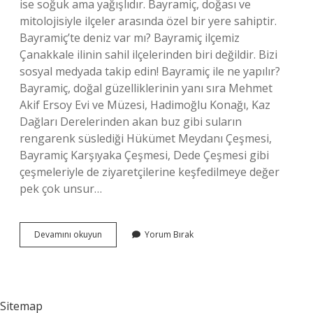
ise soğuk ama yağışlıdır. Bayramiç, doğası ve
mitolojisiyle ilçeler arasında özel bir yere sahiptir.
Bayramiç’te deniz var mı? Bayramiç ilçemiz
Çanakkale ilinin sahil ilçelerinden biri değildir. Bizi
sosyal medyada takip edin! Bayramiç ile ne yapılır?
Bayramiç, doğal güzelliklerinin yanı sıra Mehmet
Akif Ersoy Evi ve Müzesi, Hadimoğlu Konağı, Kaz
Dağları Derelerinden akan buz gibi suların
rengarenk süslediği Hükümet Meydanı Çeşmesi,
Bayramiç Karşıyaka Çeşmesi, Dede Çeşmesi gibi
çeşmeleriyle de ziyaretçilerine keşfedilmeye değer
pek çok unsur…
Çanakkale
Devamını okuyun
Yorum Bırak
Bayramiç
Nasıl
Bir
Yer
Sitemap