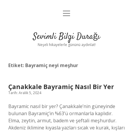
menüyü
Anasayfa
aç
Gizlilik Politikası
Sevimli Bilgi Durağı
Yasal Uyarı
Neşeli hikayelerle gününü aydınlat!
Hakkımızda
Etiket:
Bayramiç neyi meşhur
Çanakkale Bayramiç Nasıl Bir Yer
Tarih: Aralık 5, 2024
Bayramic nasıl bir yer? Çanakkale’nin güneyinde
bulunan Bayramiç’in %63’ü ormanlarla kaplıdır.
Elma, zeytin, armut, badem ve şeftali meşhurdur.
Akdeniz iklimine kıyasla yazları sıcak ve kurak, kışları