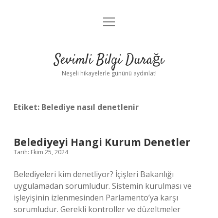
menüyü
Anasayfa
aç
Gizlilik Politikası
Sevimli Bilgi Durağı
Yasal Uyarı
Neşeli hikayelerle gününü aydınlat!
Hakkımızda
Etiket:
Belediye nasıl denetlenir
Belediyeyi Hangi Kurum Denetler
Tarih: Ekim 25, 2024
Belediyeleri kim denetliyor? İçişleri Bakanlığı
uygulamadan sorumludur. Sistemin kurulması ve
işleyişinin izlenmesinden Parlamento’ya karşı
sorumludur. Gerekli kontroller ve düzeltmeler