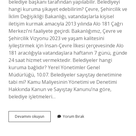
belediye başkanı tarafından yapılabilir. Belediyeyi
hangi kuruma şikayet edebilirim? Çevre, Şehircilik ve
İklim Değişikliği Bakanlığı, vatandaşlarla kişisel
iletişim kurmak amacıyla 2013 yılında Alo 181 Çağrı
Merkezi’ni faaliyete geçirdi. Bakanlığımız, Çevre ve
Şehircilik Vizyonu 2023 ve yaşam kalitesini
iyileştirmek için İnsan-Çevre İlkesi çerçevesinde Alo
181 aracılığıyla vatandaşlara haftanın 7 günü, günde
24 saat hizmet vermektedir. Belediyeler hangi
kuruma bağlıdır? Yerel Yönetimler Genel
Müdürlüğü, 10.07. Belediyeler sayıştay denetimine
tabi mi? Kamu Maliyesinin Yönetimi ve Denetimi
Hakkında Kanun ve Sayıştay Kanunu’na göre,
belediye işletmeleri…
Belediyeyi
Devamını okuyun
Yorum Bırak
Hangi
Kurum
Denetler