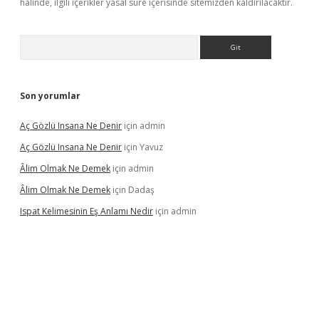
halinde, ilgili içerikler yasal süre içerisinde sitemizden kaldırılacaktır.
Arama
Son yorumlar
Aç Gözlü Insana Ne Denir
için
admin
Aç Gözlü Insana Ne Denir
için
Yavuz
Âlim Olmak Ne Demek
için
admin
Âlim Olmak Ne Demek
için
Dadaş
Ispat Kelimesinin Eş Anlamı Nedir
için
admin