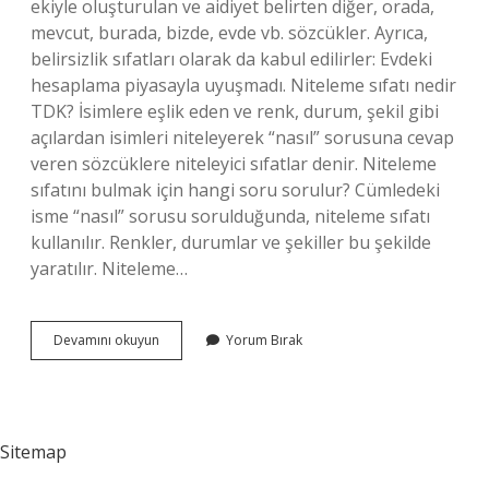
ekiyle oluşturulan ve aidiyet belirten diğer, orada,
mevcut, burada, bizde, evde vb. sözcükler. Ayrıca,
belirsizlik sıfatları olarak da kabul edilirler: Evdeki
hesaplama piyasayla uyuşmadı. Niteleme sıfatı nedir
TDK? İsimlere eşlik eden ve renk, durum, şekil gibi
açılardan isimleri niteleyerek “nasıl” sorusuna cevap
veren sözcüklere niteleyici sıfatlar denir. Niteleme
sıfatını bulmak için hangi soru sorulur? Cümledeki
isme “nasıl” sorusu sorulduğunda, niteleme sıfatı
kullanılır. Renkler, durumlar ve şekiller bu şekilde
yaratılır. Niteleme…
Niteleme
Devamını okuyun
Yorum Bırak
Sıfatı
Ne
Örnek
Sitemap