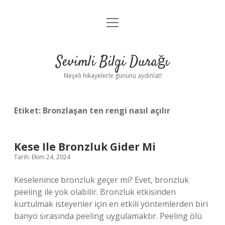
menüyü
Anasayfa
aç
Gizlilik Politikası
Sevimli Bilgi Durağı
Yasal Uyarı
Neşeli hikayelerle gününü aydınlat!
Hakkımızda
Etiket:
Bronzlaşan ten rengi nasıl açılır
Kese Ile Bronzluk Gider Mi
Tarih: Ekim 24, 2024
Keselenince bronzluk geçer mi? Evet, bronzluk
peeling ile yok olabilir. Bronzluk etkisinden
kurtulmak isteyenler için en etkili yöntemlerden biri
banyo sırasında peeling uygulamaktır. Peeling ölü