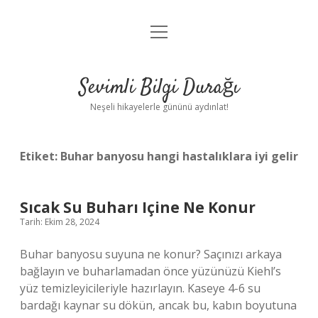
menüyü
Anasayfa
aç
Gizlilik Politikası
Sevimli Bilgi Durağı
Yasal Uyarı
Neşeli hikayelerle gününü aydınlat!
Hakkımızda
Etiket:
Buhar banyosu hangi hastalıklara iyi gelir
Sıcak Su Buharı Içine Ne Konur
Tarih: Ekim 28, 2024
Buhar banyosu suyuna ne konur? Saçınızı arkaya
bağlayın ve buharlamadan önce yüzünüzü Kiehl’s
yüz temizleyicileriyle hazırlayın. Kaseye 4-6 su
bardağı kaynar su dökün, ancak bu, kabın boyutuna