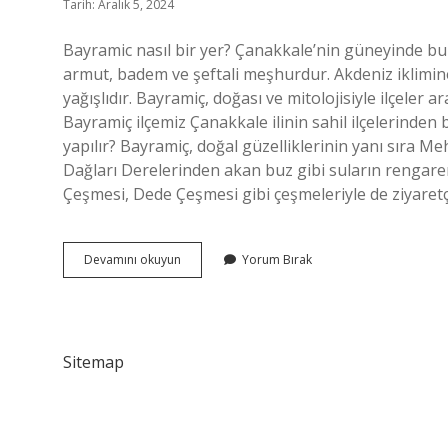
Tarih: Aralık 5, 2024
Bayramic nasıl bir yer? Çanakkale’nin güneyinde bul
armut, badem ve şeftali meşhurdur. Akdeniz iklimine 
yağışlıdır. Bayramiç, doğası ve mitolojisiyle ilçeler a
Bayramiç ilçemiz Çanakkale ilinin sahil ilçelerinden b
yapılır? Bayramiç, doğal güzelliklerinin yanı sıra 
Dağları Derelerinden akan buz gibi suların renga
Çeşmesi, Dede Çeşmesi gibi çeşmeleriyle de ziyaret
Çanakkale
Devamını okuyun
Yorum Bırak
Bayramiç
Nasıl
Bir
Yer
Sitemap