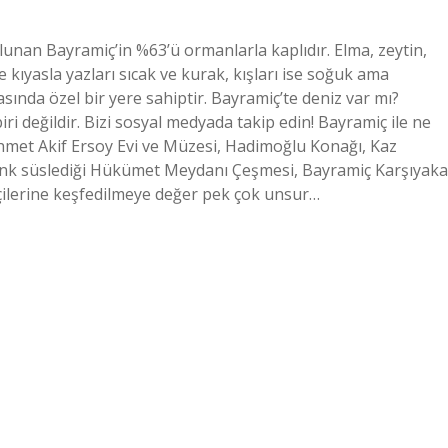
unan Bayramiç’in %63’ü ormanlarla kaplıdır. Elma, zeytin,
kıyasla yazları sıcak ve kurak, kışları ise soğuk ama
rasında özel bir yere sahiptir. Bayramiç’te deniz var mı?
iri değildir. Bizi sosyal medyada takip edin! Bayramiç ile ne
Mehmet Akif Ersoy Evi ve Müzesi, Hadimoğlu Konağı, Kaz
renk süslediği Hükümet Meydanı Çeşmesi, Bayramiç Karşıyaka
çilerine keşfedilmeye değer pek çok unsur…