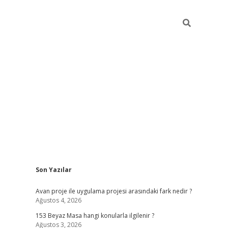
Sidebar
Son Yazılar
ilbet giriş
Avan proje ile uygulama projesi arasındaki fark nedir ?
Ağustos 4, 2026
153 Beyaz Masa hangi konularla ilgilenir ?
Ağustos 3, 2026