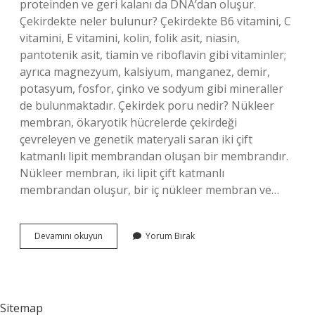
proteinden ve geri kalanı da DNA’dan oluşur.
Çekirdekte neler bulunur? Çekirdekte B6 vitamini, C
vitamini, E vitamini, kolin, folik asit, niasin,
pantotenik asit, tiamin ve riboflavin gibi vitaminler;
ayrıca magnezyum, kalsiyum, manganez, demir,
potasyum, fosfor, çinko ve sodyum gibi mineraller
de bulunmaktadır. Çekirdek poru nedir? Nükleer
membran, ökaryotik hücrelerde çekirdeği
çevreleyen ve genetik materyali saran iki çift
katmanlı lipit membrandan oluşan bir membrandır.
Nükleer membran, iki lipit çift katmanlı
membrandan oluşur, bir iç nükleer membran ve…
Çekirdekçikte
Devamını okuyun
Yorum Bırak
Por
Var
Mı
Sitemap