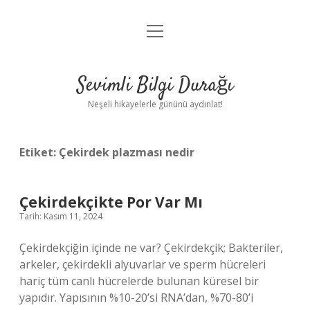
menüyü
Anasayfa
aç
Gizlilik Politikası
Sevimli Bilgi Durağı
Yasal Uyarı
Neşeli hikayelerle gününü aydınlat!
Hakkımızda
Etiket:
Çekirdek plazması nedir
Çekirdekçikte Por Var Mı
Tarih: Kasım 11, 2024
Çekirdekçiğin içinde ne var? Çekirdekçik; Bakteriler,
arkeler, çekirdekli alyuvarlar ve sperm hücreleri
hariç tüm canlı hücrelerde bulunan küresel bir
yapıdır. Yapısının %10-20’si RNA’dan, %70-80’i