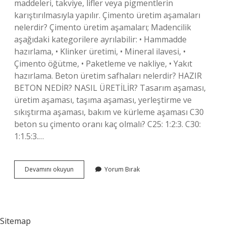
maddeleri, takviye, lifler veya pigmentlerin
karıştırılmasıyla yapılır. Çimento üretim aşamaları
nelerdir? Çimento üretim aşamaları; Madencilik
aşağıdaki kategorilere ayrılabilir: • Hammadde
hazırlama, • Klinker üretimi, • Mineral ilavesi, •
Çimento öğütme, • Paketleme ve nakliye, • Yakıt
hazırlama. Beton üretim safhaları nelerdir? HAZIR
BETON NEDİR? NASIL ÜRETİLİR? Tasarım aşaması,
üretim aşaması, taşıma aşaması, yerleştirme ve
sıkıştırma aşaması, bakım ve kürleme aşaması C30
beton su çimento oranı kaç olmalı? C25: 1:2:3. C30:
1:1.5:3.…
Beton
Devamını okuyun
Yorum Bırak
Üretim
Aşamaları
Nelerdir
Sitemap