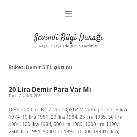
menüyü
Anasayfa
aç
Gizlilik Politikası
Sevimli Bilgi Durağı
Yasal Uyarı
Neşeli hikayelerle gününü aydınlat!
Hakkımızda
Etiket:
Demir 5 TL çıktı mı
20 Lira Demir Para Var Mı
Tarih: Aralık 3, 2024
Demir 20 Lira Ne Zaman Çıktı? Madeni paralar 5 lira
1974, 10 lira 1981, 20 lira 1984, 25 lira 1985, 50 lira
1984, 100 lira 1984, 500 lira 1989, 1000 lira 1990,
2500 lira 1991, 5000 lira 1992, 10.000 1994’te lira,