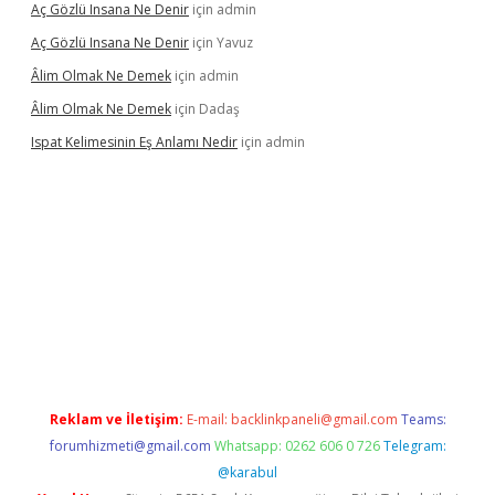
Aç Gözlü Insana Ne Denir
için
admin
Aç Gözlü Insana Ne Denir
için
Yavuz
Âlim Olmak Ne Demek
için
admin
Âlim Olmak Ne Demek
için
Dadaş
Ispat Kelimesinin Eş Anlamı Nedir
için
admin
iriş
Reklam ve İletişim:
E-mail:
backlinkpaneli@gmail.com
Teams:
forumhizmeti@gmail.com
Whatsapp: 0262 606 0 726
Telegram:
@karabul