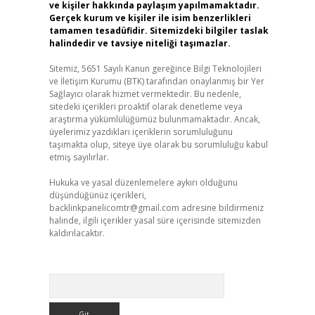
ve kişiler hakkında paylaşım yapılmamaktadır.
Gerçek kurum ve kişiler ile isim benzerlikleri
tamamen tesadüfidir. Sitemizdeki bilgiler taslak
halindedir ve tavsiye niteliği taşımazlar.
Sitemiz, 5651 Sayılı Kanun gereğince Bilgi Teknolojileri
ve İletişim Kurumu (BTK) tarafından onaylanmış bir Yer
Sağlayıcı olarak hizmet vermektedir. Bu nedenle,
sitedeki içerikleri proaktif olarak denetleme veya
araştırma yükümlülüğümüz bulunmamaktadır. Ancak,
üyelerimiz yazdıkları içeriklerin sorumluluğunu
taşımakta olup, siteye üye olarak bu sorumluluğu kabul
etmiş sayılırlar.
Hukuka ve yasal düzenlemelere aykırı olduğunu
düşündüğünüz içerikleri,
backlinkpanelicomtr@gmail.com
adresine bildirmeniz
halinde, ilgili içerikler yasal süre içerisinde sitemizden
kaldırılacaktır.
Arama