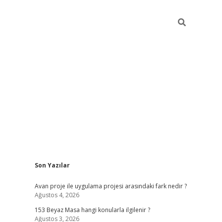
Sidebar
Son Yazılar
ilbet giriş
Avan proje ile uygulama projesi arasındaki fark nedir ?
Ağustos 4, 2026
153 Beyaz Masa hangi konularla ilgilenir ?
Ağustos 3, 2026