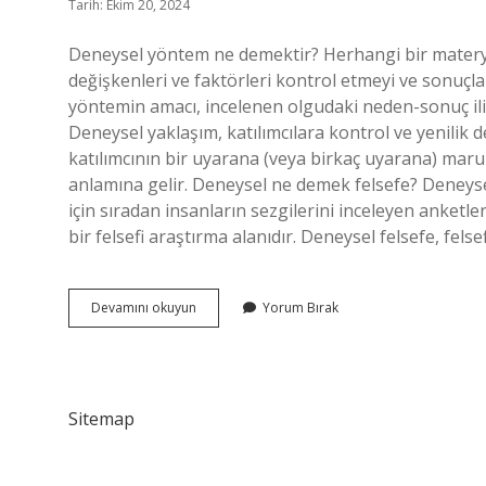
Tarih: Ekim 20, 2024
Deneysel yöntem ne demektir? Herhangi bir materya
değişkenleri ve faktörleri kontrol etmeyi ve sonuçla
yöntemin amacı, incelenen olgudaki neden-sonuç ili
Deneysel yaklaşım, katılımcılara kontrol ve yenilik d
katılımcının bir uyarana (veya birkaç uyarana) maru
anlamına gelir. Deneysel ne demek felsefe? Deneysel
için sıradan insanların sezgilerini inceleyen anketle
bir felsefi araştırma alanıdır. Deneysel felsefe, felse
Deneysel
Devamını okuyun
Yorum Bırak
Olarak
Ne
Demek
Sitemap