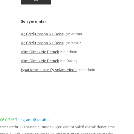
Son yorumlar
Aç Gözlü Insana Ne Denir
için
admin
Aç Gözlü Insana Ne Denir
için
Yavuz
Âlim Olmak Ne Demek
için
admin
Âlim Olmak Ne Demek
için
Dadaş
Ispat Kelimesinin Eş Anlamı Nedir
için
admin
06 0 726
Telegram: @karabul
vermektedir. Bu nedenle, sitedeki içerikleri proaktif olarak denetleme