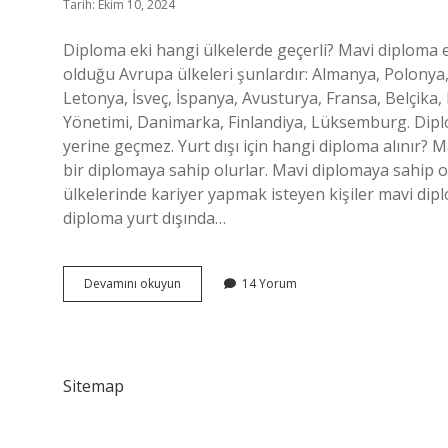
Tarih: Ekim 10, 2024
Diploma eki hangi ülkelerde geçerli? Mavi diploma e
olduğu Avrupa ülkeleri şunlardır: Almanya, Polonya,
Letonya, İsveç, İspanya, Avusturya, Fransa, Belçika
Yönetimi, Danimarka, Finlandiya, Lüksemburg. Diplo
yerine geçmez. Yurt dışı için hangi diploma alınır? Ma
bir diplomaya sahip olurlar. Mavi diplomaya sahip o
ülkelerinde kariyer yapmak isteyen kişiler mavi diplom
diploma yurt dışında…
Diploma
Devamını okuyun
14 Yorum
Eki
Yurtdışında
Geçerli
Mi
Sitemap