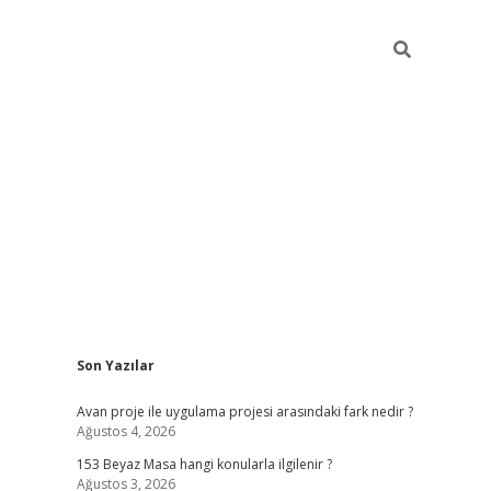
Sidebar
Son Yazılar
ilbet giriş
Avan proje ile uygulama projesi arasındaki fark nedir ?
Ağustos 4, 2026
153 Beyaz Masa hangi konularla ilgilenir ?
Ağustos 3, 2026