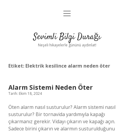
menüyü
Anasayfa
aç
Gizlilik Politikası
Sevimli Bilgi Durağı
Yasal Uyarı
Neşeli hikayelerle gününü aydınlat!
Hakkımızda
Etiket:
Elektrik kesilince alarm neden öter
Alarm Sistemi Neden Öter
Tarih: Ekim 18, 2024
Öten alarm nasıl susturulur? Alarm sistemi nasıl
susturulur? Bir tornavida yardımıyla kapağı
çıkarmanız gerekir. Vidayı çıkarın ve kapağı açın.
Sadece birini çıkarın ve alarmın susturulduğunu