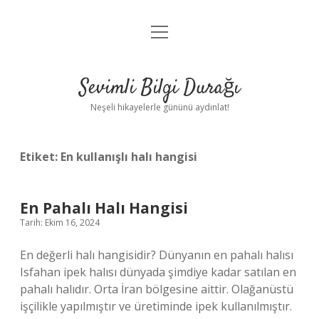
menüyü
Anasayfa
aç
Gizlilik Politikası
Sevimli Bilgi Durağı
Yasal Uyarı
Neşeli hikayelerle gününü aydınlat!
Hakkımızda
Etiket:
En kullanışlı halı hangisi
En Pahalı Halı Hangisi
Tarih: Ekim 16, 2024
En değerli halı hangisidir? Dünyanın en pahalı halısı
Isfahan ipek halısı dünyada şimdiye kadar satılan en
pahalı halıdır. Orta İran bölgesine aittir. Olağanüstü
işçilikle yapılmıştır ve üretiminde ipek kullanılmıştır.