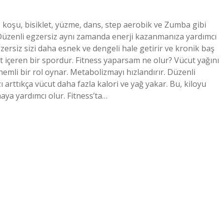
, koşu, bisiklet, yüzme, dans, step aerobik ve Zumba gibi
r? Düzenli egzersiz aynı zamanda enerji kazanmanıza yardımcı
gzersiz sizi daha esnek ve dengeli hale getirir ve kronik baş
ket içeren bir spordur. Fitness yaparsam ne olur? Vücut yağını
emli bir rol oynar. Metabolizmayı hızlandırır. Düzenli
 arttıkça vücut daha fazla kalori ve yağ yakar. Bu, kiloyu
ya yardımcı olur. Fitness’ta…