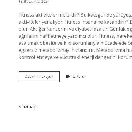
Tarih: Ekim 5, 2024
Fitness aktiviteleri nelerdir? Bu kategoride yürüyüş
aktiviteler yer alıyor. Fitness insana ne kazandırı
olur. Akciğer kanserini ve diyabeti azaltır. Günlük e
ağrılarını hafifletmeye yardımcı olur. Fitness, hare
azaltmak obezite ve kilo sorunlarıyla mücadelede ön
egzersiz metabolizmayı hızlandırır. Metabolizma hızı
kontrol etmeye ve vücuttaki enerji dengesini koruma
Fitness
Devamını okuyun
12 Yorum
Ile
Neler
Yapılır
Sitemap