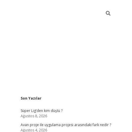
Sidebar
Son Yazılar
ilbet giriş
Süper Lig’den kim düştü ?
Ağustos 8, 2026
Avan proje ile uygulama projesi arasındaki fark nedir ?
Ağustos 4, 2026