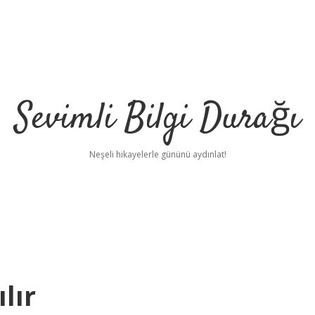
Sevimli Bilgi Durağı
Neşeli hikayelerle gününü aydınlat!
lır