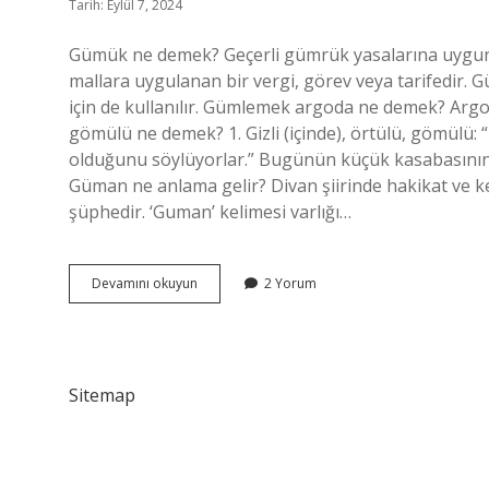
Tarih: Eylül 7, 2024
Gümük ne demek? Geçerli gümrük yasalarına uygun o
mallara uygulanan bir vergi, görev veya tarifedir. G
için de kullanılır. Gümlemek argoda ne demek? Argo.
gömülü ne demek? 1. Gizli (içinde), örtülü, gömülü
olduğunu söylüyorlar.” Bugünün küçük kasabasının a
Güman ne anlama gelir? Divan şiirinde hakikat ve ke
şüphedir. ‘Guman’ kelimesi varlığı…
Gümülü
Devamını okuyun
2 Yorum
Ne
Demek
Sitemap