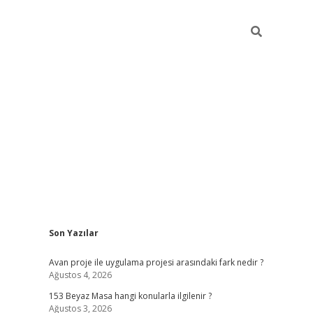
Sidebar
Son Yazılar
ilbet giriş
Avan proje ile uygulama projesi arasındaki fark nedir ?
Ağustos 4, 2026
153 Beyaz Masa hangi konularla ilgilenir ?
Ağustos 3, 2026