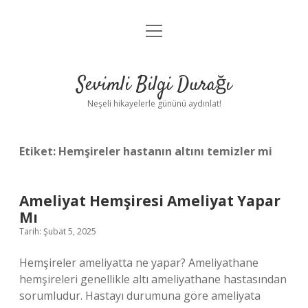
menüyü
Anasayfa
aç
Gizlilik Politikası
Sevimli Bilgi Durağı
Yasal Uyarı
Neşeli hikayelerle gününü aydınlat!
Hakkımızda
Etiket:
Hemşireler hastanın altını temizler mi
Ameliyat Hemşiresi Ameliyat Yapar
Mı
Tarih: Şubat 5, 2025
Hemşireler ameliyatta ne yapar? Ameliyathane
hemşireleri genellikle altı ameliyathane hastasından
sorumludur. Hastayı durumuna göre ameliyata