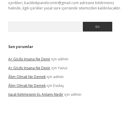
içerikleri,
backlinkpanelicomtr@gmail.com
adresine bildirmeniz
halinde, ilgili içerikler yasal süre içerisinde sitemizden kaldırılacaktır.
Arama
Son yorumlar
Aç Gözlü Insana Ne Denir
için
admin
Aç Gözlü Insana Ne Denir
için
Yavuz
Âlim Olmak Ne Demek
için
admin
Âlim Olmak Ne Demek
için
Dadaş
Ispat Kelimesinin Eş Anlamı Nedir
için
admin