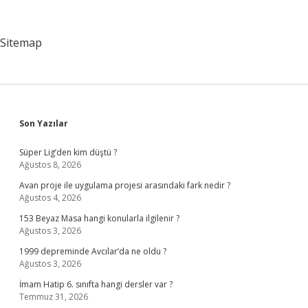
Yapar
Mı
Sitemap
Sidebar
Son Yazılar
Süper Lig’den kim düştü ?
Ağustos 8, 2026
Avan proje ile uygulama projesi arasındaki fark nedir ?
Ağustos 4, 2026
153 Beyaz Masa hangi konularla ilgilenir ?
Ağustos 3, 2026
1999 depreminde Avcılar’da ne oldu ?
Ağustos 3, 2026
İmam Hatip 6. sınıfta hangi dersler var ?
Temmuz 31, 2026