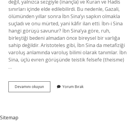
değil, yalnızca sezgiyle (inançla) ve Kuran ve Hadis
sınırları içinde elde edilebilirdi. Bu nedenle, Gazali,
ölümünden yıllar sonra İbn Sina’yı sapkın olmakla
suçladı ve onu mürted, yani kâfir ilan etti. İbn-i Sina
hangi görüşü savunur? İbn Sina’ya göre, ruh,
birleştiği bedeni almadan önce bireysel bir varlığa
sahip değildir. Aristoteles gibi, İbn Sina da metafiziği
varoluş anlamında varoluş bilimi olarak tanımlar. İbn
Sina, üçlü evren görüşünde teistik felsefe (theisme)
…
İBn
Devamını okuyun
Yorum Bırak
Sina
Meşşâî
Midir
Sitemap