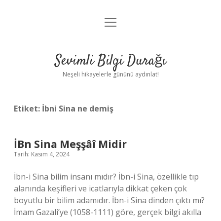
menüyü
Anasayfa
aç
Gizlilik Politikası
Sevimli Bilgi Durağı
Yasal Uyarı
Neşeli hikayelerle gününü aydınlat!
Hakkımızda
Etiket:
İbni Sina ne demiş
İBn Sina Meşşâî Midir
Tarih: Kasım 4, 2024
İbn-i Sina bilim insanı mıdır? İbn-i Sina, özellikle tıp
alanında keşifleri ve icatlarıyla dikkat çeken çok
boyutlu bir bilim adamıdır. İbn-i Sina dinden çıktı mı?
İmam Gazali’ye (1058-1111) göre, gerçek bilgi akılla