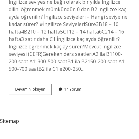
İngilizce seviyesine bağlı olarak bir yılda İngilizce
dilini öğrenmek mümkündür. 0 dan B2 İngilizce kaç
ayda öğrenilir? İngilizce seviyeleri – Hangi seviye ne
kadar sürer? #İngilizce SeviyeleriSüre3B18 – 10
hafta4B210 – 12 hafta5C112 – 14 hafta6C214 – 16
hafta3 satır daha C1 İngilizce kaç ayda öğrenilir?
İngilizce öğrenmek kaç ay sürer?Mevcut İngilizce
seviyesi (CEFR)Gereken ders saatleriA2 ila B1100-
200 saat A1: 300-500 saatB1 ila B2150-200 saat A1:
500-700 saatB2 ila C1 e200-250…
1
Devamını okuyun
14 Yorum
Yılda
Ne
Kadar
İNgilizce
Öğrenilir
Sitemap