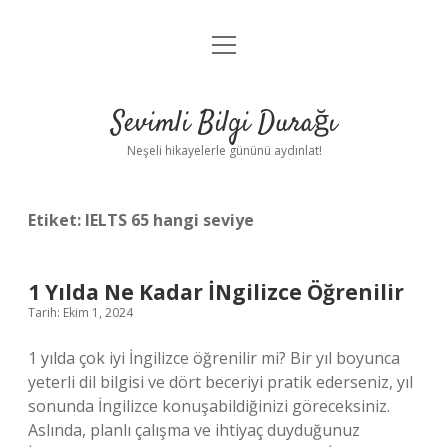
menüyü
Anasayfa
aç
Gizlilik Politikası
Sevimli Bilgi Durağı
Yasal Uyarı
Neşeli hikayelerle gününü aydınlat!
Hakkımızda
Etiket:
IELTS 65 hangi seviye
1 Yılda Ne Kadar İNgilizce Öğrenilir
Tarih: Ekim 1, 2024
1 yılda çok iyi İngilizce öğrenilir mi? Bir yıl boyunca
yeterli dil bilgisi ve dört beceriyi pratik ederseniz, yıl
sonunda İngilizce konuşabildiğinizi göreceksiniz.
Aslında, planlı çalışma ve ihtiyaç duyduğunuz