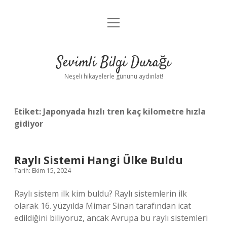
menüyü
Anasayfa
aç
Gizlilik Politikası
Sevimli Bilgi Durağı
Yasal Uyarı
Neşeli hikayelerle gününü aydınlat!
Hakkımızda
Etiket:
Japonyada hızlı tren kaç kilometre hızla
gidiyor
Raylı Sistemi Hangi Ülke Buldu
Tarih: Ekim 15, 2024
Raylı sistem ilk kim buldu? Raylı sistemlerin ilk
olarak 16. yüzyılda Mimar Sinan tarafından icat
edildiğini biliyoruz, ancak Avrupa bu raylı sistemleri