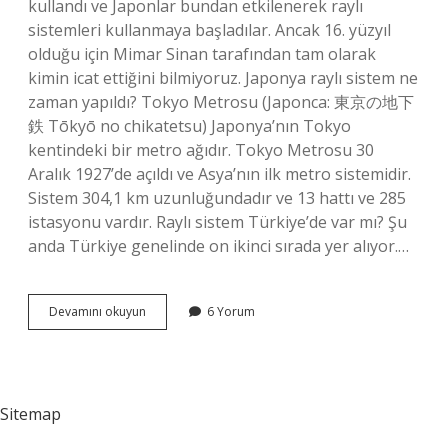
kullandı ve Japonlar bundan etkilenerek raylı
sistemleri kullanmaya başladılar. Ancak 16. yüzyıl
olduğu için Mimar Sinan tarafından tam olarak
kimin icat ettiğini bilmiyoruz. Japonya raylı sistem ne
zaman yapıldı? Tokyo Metrosu (Japonca: 東京の地下
鉄 Tōkyō no chikatetsu) Japonya’nın Tokyo
kentindeki bir metro ağıdır. Tokyo Metrosu 30
Aralık 1927’de açıldı ve Asya’nın ilk metro sistemidir.
Sistem 304,1 km uzunluğundadır ve 13 hattı ve 285
istasyonu vardır. Raylı sistem Türkiye’de var mı? Şu
anda Türkiye genelinde on ikinci sırada yer alıyor.…
Raylı
Devamını okuyun
6 Yorum
Sistemi
Hangi
Ülke
Buldu
Sitemap