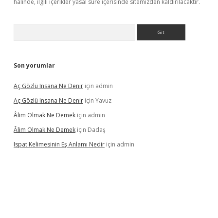
halinde, ilgili içerikler yasal süre içerisinde sitemizden kaldırılacaktır.
Arama
Son yorumlar
Aç Gözlü Insana Ne Denir
için
admin
Aç Gözlü Insana Ne Denir
için
Yavuz
Âlim Olmak Ne Demek
için
admin
Âlim Olmak Ne Demek
için
Dadaş
Ispat Kelimesinin Eş Anlamı Nedir
için
admin