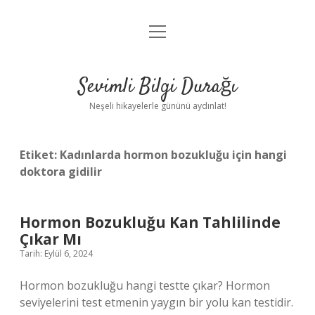
menüyü
Anasayfa
aç
Gizlilik Politikası
Sevimli Bilgi Durağı
Yasal Uyarı
Neşeli hikayelerle gününü aydınlat!
Hakkımızda
Etiket:
Kadınlarda hormon bozukluğu için hangi
doktora gidilir
Hormon Bozukluğu Kan Tahlilinde
Çıkar Mı
Tarih: Eylül 6, 2024
Hormon bozukluğu hangi testte çıkar? Hormon
seviyelerini test etmenin yaygın bir yolu kan testidir.