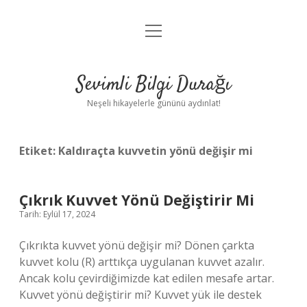
menüyü
Anasayfa
aç
Gizlilik Politikası
Sevimli Bilgi Durağı
Yasal Uyarı
Neşeli hikayelerle gününü aydınlat!
Hakkımızda
Etiket:
Kaldıraçta kuvvetin yönü değişir mi
Çıkrık Kuvvet Yönü Değiştirir Mi
Tarih: Eylül 17, 2024
Çıkrıkta kuvvet yönü değişir mi? Dönen çarkta
kuvvet kolu (R) arttıkça uygulanan kuvvet azalır.
Ancak kolu çevirdiğimizde kat edilen mesafe artar.
Kuvvet yönü değiştirir mi? Kuvvet yük ile destek