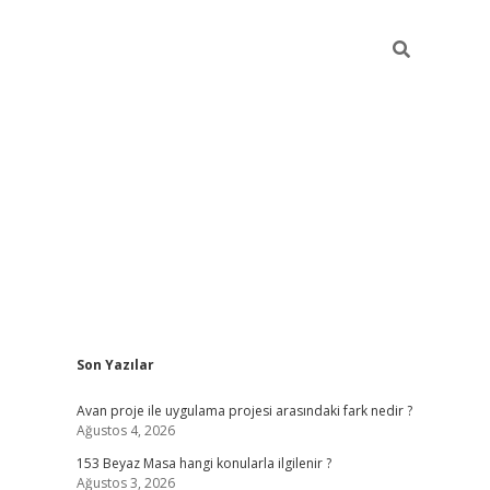
Sidebar
Son Yazılar
ilbet giriş
Avan proje ile uygulama projesi arasındaki fark nedir ?
Ağustos 4, 2026
153 Beyaz Masa hangi konularla ilgilenir ?
Ağustos 3, 2026