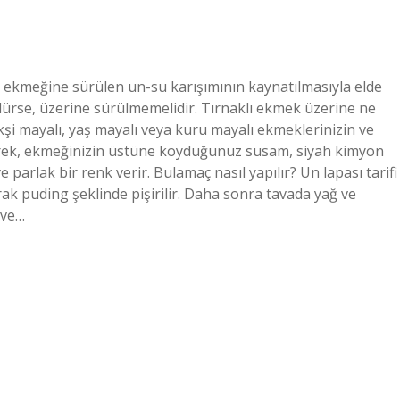
ka ekmeğine sürülen un-su karışımının kaynatılmasıyla elde
lürse, üzerine sürülmemelidir. Tırnaklı ekmek üzerine ne
ekşi mayalı, yaş mayalı veya kuru mayalı ekmeklerinizin ve
etirerek, ekmeğinizin üstüne koyduğunuz susam, siyah kimyon
 parlak bir renk verir. Bulamaç nasıl yapılır? Un lapası tarifi
rak puding şeklinde pişirilir. Daha sonra tavada yağ ve
k ve…