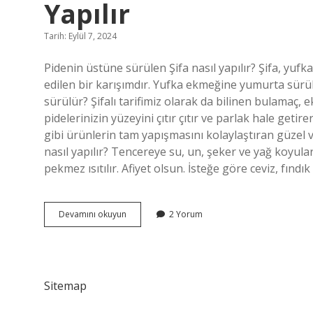
Yapılır
Tarih: Eylül 7, 2024
Pidenin üstüne sürülen Şifa nasıl yapılır? Şifa, yuf
edilen bir karışımdır. Yufka ekmeğine yumurta sürü
sürülür? Şifalı tarifimiz olarak da bilinen bulamaç, 
pidelerinizin yüzeyini çıtır çıtır ve parlak hale g
gibi ürünlerin tam yapışmasını kolaylaştıran güzel ve
nasıl yapılır? Tencereye su, un, şeker ve yağ koyula
pekmez ısıtılır. Afiyet olsun. İsteğe göre ceviz, fındı
Ekmek
Devamını okuyun
2 Yorum
Üzerine
Sürülen
Bulamaç
Nasıl
Yapılır
Sitemap