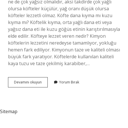
ne de çok yağsız olmalıdır, aksi takdirde çok yağlı
olursa köfteler küçülür, yağ oranı düşük olursa
köfteler lezzetli olmaz. Köfte dana kıyma mı kuzu
kıyma mı? Köftelik kıyma, orta yağlı dana eti veya
yağsız dana eti ile kuzu göğüs etinin karıştırılmasıyla
elde edilir. Köfteye lezzet veren nedir? Kimyon
köftelerin lezzetini neredeyse tamamlıyor, yokluğu
hemen fark ediliyor. Kimyonun taze ve kaliteli olması
büyük fark yaratıyor. Köftelerde kullanılan kaliteli
kaya tuzu ve taze çekilmiş karabiber,…
En
Devamını okuyun
Yorum Bırak
Iyi
Köftelik
Kıyma
Nasıl
Olmalı
Sitemap