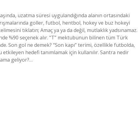
aşında, uzatma süresi uygulandığında alanın ortasındaki
şmalarında goller, futbol, ​​hentbol, ​​hokey ve buz hokeyi
elimesini tıklatın; Amaç ya ya da değil, mutlaklık yadsınamaz.
ğinde %90 seçenek alır. “T” mektubunun bilinen tüm Türk
inde. Son gol ne demek? “Son kapı” terimi, özellikle futbolda,
tkileyen hedefi tanımlamak için kullanılır. Santra nedir
lama geliyor?…