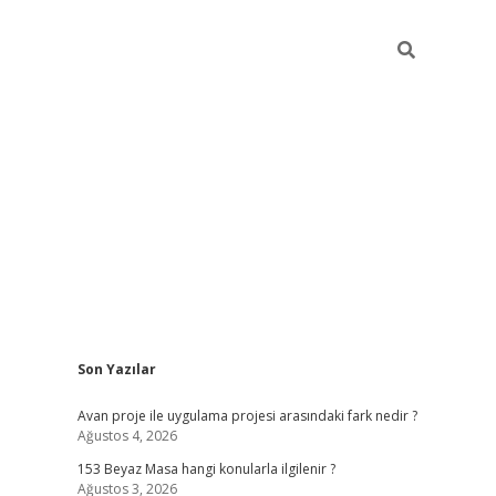
Sidebar
Son Yazılar
ilbet giriş
Avan proje ile uygulama projesi arasındaki fark nedir ?
Ağustos 4, 2026
153 Beyaz Masa hangi konularla ilgilenir ?
Ağustos 3, 2026