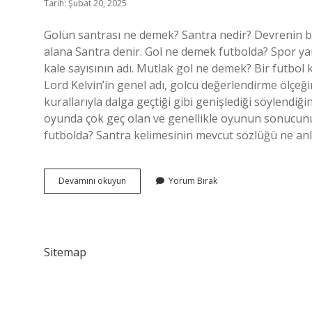
Tarih: Şubat 20, 2025
Golün santrası ne demek? Santra nedir? Devrenin b
alana Santra denir. Gol ne demek futbolda? Spor yarı
kale sayısının adı. Mutlak gol ne demek? Bir futbol k
Lord Kelvin’in genel adı, golcü değerlendirme ölçe
kurallarıyla dalga geçtiği gibi genişlediği söylendiğ
oyunda çok geç olan ve genellikle oyunun sonucunu e
futbolda? Santra kelimesinin mevcut sözlüğü ne an
Santrası
Devamını okuyun
Yorum Bırak
Olmayan
Gol
Ne
Demek
Sitemap