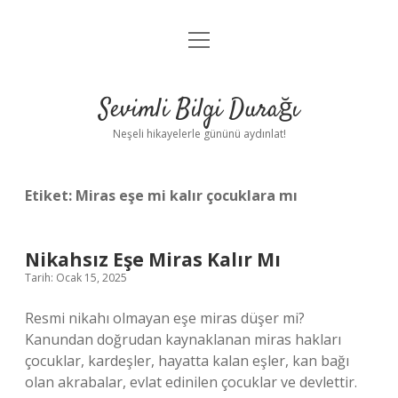
menüyü
Anasayfa
aç
Gizlilik Politikası
Sevimli Bilgi Durağı
Yasal Uyarı
Neşeli hikayelerle gününü aydınlat!
Hakkımızda
Etiket:
Miras eşe mi kalır çocuklara mı
Nikahsız Eşe Miras Kalır Mı
Tarih: Ocak 15, 2025
Resmi nikahı olmayan eşe miras düşer mi?
Kanundan doğrudan kaynaklanan miras hakları
çocuklar, kardeşler, hayatta kalan eşler, kan bağı
olan akrabalar, evlat edinilen çocuklar ve devlettir.