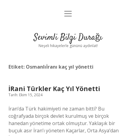
menüyü
Anasayfa
aç
Gizlilik Politikası
Sevimli Bilgi Durağı
Yasal Uyarı
Neşeli hikayelerle gününü aydınlat!
Hakkımızda
Etiket:
Osmanlıİranı kaç yıl yönetti
İRani Türkler Kaç Yıl Yönetti
Tarih: Ekim 15, 2024
İran’da Türk hakimiyeti ne zaman bitti? Bu
coğrafyada birçok devlet kurulmuş ve birçok
hanedan yönetime ortak olmuştur. Yaklaşık bir
buçuk asır İran’ı yöneten Kaçarlar, Orta Asya’dan