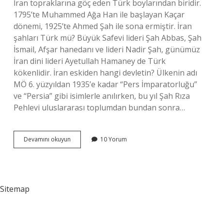
İran topraklarına göç eden Türk boylarından biridir.
1795’te Muhammed Ağa Han ile başlayan Kaçar
dönemi, 1925’te Ahmed Şah ile sona ermiştir. İran
şahları Türk mü? Büyük Safevi lideri Şah Abbas, Şah
İsmail, Afşar hanedanı ve lideri Nadir Şah, günümüz
İran dini lideri Ayetullah Hamaney de Türk
kökenlidir. İran eskiden hangi devletin? Ülkenin adı
MÖ 6. yüzyıldan 1935’e kadar “Pers İmparatorluğu”
ve “Persia” gibi isimlerle anılırken, bu yıl Şah Rıza
Pehlevi uluslararası toplumdan bundan sonra…
İRani
Devamını okuyun
10 Yorum
Türkler
Kaç
Yıl
Yönetti
Sitemap