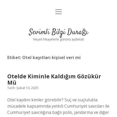
menüyü
Anasayfa
aç
Gizlilik Politikası
Sevimli Bilgi Durağı
Yasal Uyarı
Neşeli hikayelerle gününü aydınlat!
Hakkımızda
Etiket:
Otel kayıtları kişisel veri mi
Otelde Kiminle Kaldığım Gözükür
Mü
Tarih: Şubat 10, 2025
Otel kaydını kimler görebilir? Suç ve suçlulukla
mücadele kapsamında yetkili Cumhuriyet savcıları ile
Cumhuriyet savcılığına bağlı polis, jandarma ve diğer