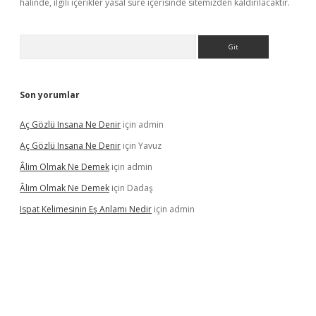
halinde, ilgili içerikler yasal süre içerisinde sitemizden kaldırılacaktır.
Arama
Son yorumlar
Aç Gözlü Insana Ne Denir
için
admin
Aç Gözlü Insana Ne Denir
için
Yavuz
Âlim Olmak Ne Demek
için
admin
Âlim Olmak Ne Demek
için
Dadaş
Ispat Kelimesinin Eş Anlamı Nedir
için
admin