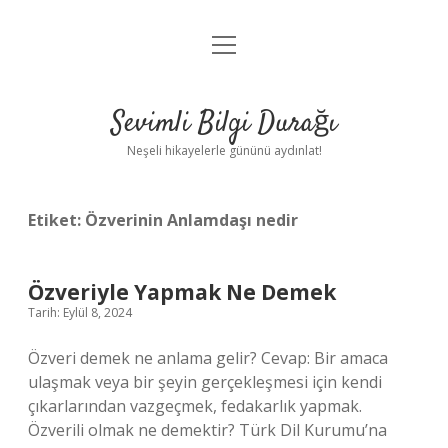
menüyü
Anasayfa
aç
Gizlilik Politikası
Sevimli Bilgi Durağı
Yasal Uyarı
Neşeli hikayelerle gününü aydınlat!
Hakkımızda
Etiket:
Özverinin Anlamdaşı nedir
Özveriyle Yapmak Ne Demek
Tarih: Eylül 8, 2024
Özveri demek ne anlama gelir? Cevap: Bir amaca
ulaşmak veya bir şeyin gerçekleşmesi için kendi
çıkarlarından vazgeçmek, fedakarlık yapmak.
Özverili olmak ne demektir? Türk Dil Kurumu’na