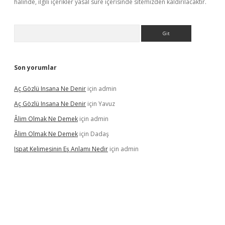
halinde, ilgili içerikler yasal süre içerisinde sitemizden kaldırılacaktır.
Arama
Son yorumlar
Aç Gözlü Insana Ne Denir
için
admin
Aç Gözlü Insana Ne Denir
için
Yavuz
Âlim Olmak Ne Demek
için
admin
Âlim Olmak Ne Demek
için
Dadaş
Ispat Kelimesinin Eş Anlamı Nedir
için
admin