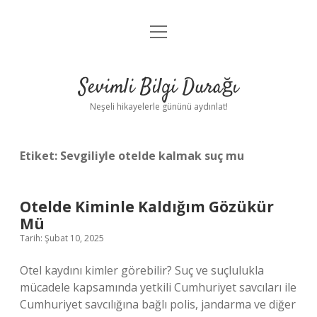
menüyü
Anasayfa
aç
Gizlilik Politikası
Sevimli Bilgi Durağı
Yasal Uyarı
Neşeli hikayelerle gününü aydınlat!
Hakkımızda
Etiket:
Sevgiliyle otelde kalmak suç mu
Otelde Kiminle Kaldığım Gözükür
Mü
Tarih: Şubat 10, 2025
Otel kaydını kimler görebilir? Suç ve suçlulukla
mücadele kapsamında yetkili Cumhuriyet savcıları ile
Cumhuriyet savcılığına bağlı polis, jandarma ve diğer