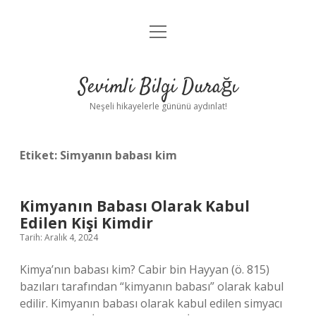
menüyü
Anasayfa
aç
Gizlilik Politikası
Sevimli Bilgi Durağı
Yasal Uyarı
Neşeli hikayelerle gününü aydınlat!
Hakkımızda
Etiket:
Simyanın babası kim
Kimyanın Babası Olarak Kabul
Edilen Kişi Kimdir
Tarih: Aralık 4, 2024
Kimya’nın babası kim? Cabir bin Hayyan (ö. 815)
bazıları tarafından “kimyanın babası” olarak kabul
edilir. Kimyanın babası olarak kabul edilen simyacı