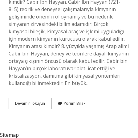
kimdir? Cabir İbn Hayyan. Cabir İbn Hayyan (721-
815) teorik ve deneysel çalışmalarıyla kimyanın
gelişiminde önemli rol oynamış ve bu nedenle
simyanın zirvesindeki bilim adamıdır. Birçok
kimyasal bileşik, kimyasal araç ve işlemi uyguladığı
için modern kimyanın kurucusu olarak kabul edilir.
Kimyanın atası kimdir? 8. yüzyılda yaşamış Arap alimi
Cabir bin Hayyan, deney ve teorilere dayalı kimyanın
ortaya çıkışının öncüsü olarak kabul edilir. Cabir bin
Hayyan’ın birçok laboratuvar aleti icat ettiği ve
kristalizasyon, damıtma gibi kimyasal yöntemleri
kullandığı bilinmektedir. En büyük…
Kimyanın
Devamını okuyun
Yorum Bırak
Babası
Olarak
Kabul
Edilen
Kişi
Sitemap
Kimdir