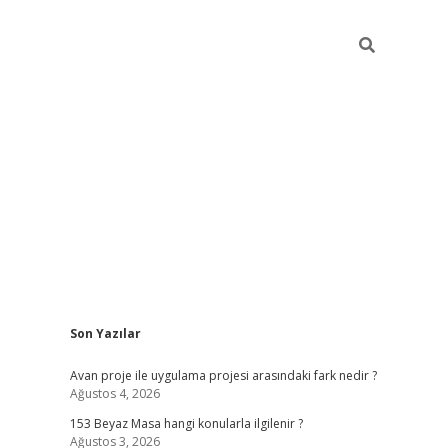
Sidebar
Son Yazılar
ilbet giriş
Avan proje ile uygulama projesi arasındaki fark nedir ?
Ağustos 4, 2026
153 Beyaz Masa hangi konularla ilgilenir ?
Ağustos 3, 2026