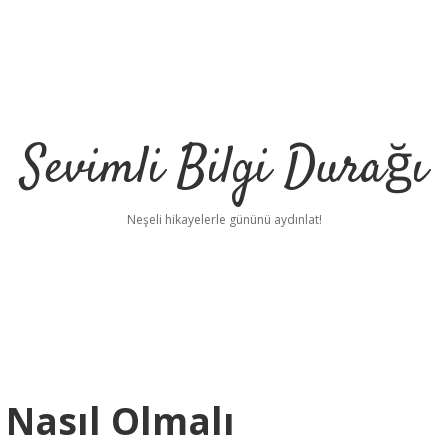
Sevimli Bilgi Durağı
Neşeli hikayelerle gününü aydınlat!
 Nasıl Olmalı