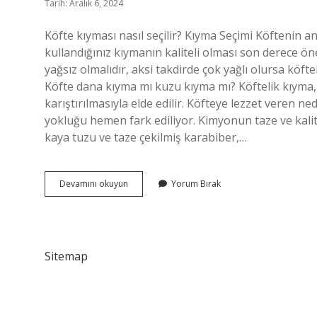
Tarih: Aralık 6, 2024
Köfte kıyması nasıl seçilir? Kıyma Seçimi Köftenin
kullandığınız kıymanın kaliteli olması son derece öne
yağsız olmalıdır, aksi takdirde çok yağlı olursa köft
Köfte dana kıyma mı kuzu kıyma mı? Köftelik kıyma, o
karıştırılmasıyla elde edilir. Köfteye lezzet veren n
yokluğu hemen fark ediliyor. Kimyonun taze ve kalite
kaya tuzu ve taze çekilmiş karabiber,…
En
Devamını okuyun
Yorum Bırak
Iyi
Köftelik
Kıyma
Nasıl
Olmalı
Sitemap