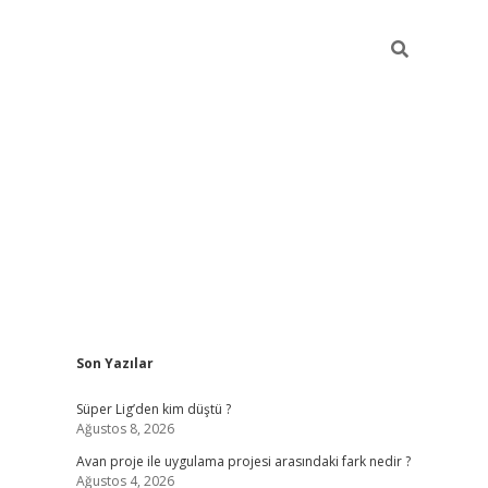
Sidebar
Son Yazılar
ilbet giriş
Süper Lig’den kim düştü ?
Ağustos 8, 2026
Avan proje ile uygulama projesi arasındaki fark nedir ?
Ağustos 4, 2026