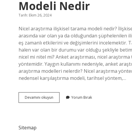
Modeli Nedir
Tarih: Ekim 26, 2024
Nicel araştırma ilişkisel tarama modeli nedir? İlişk
arasında var olan ya da olduğundan şüphelenilen iliş
eş zamanlı etkilerini ve değişimlerini incelemektir
halen var olan bir durumu var olduğu şekliyle beti
nicel mi nitel mi? Anket araştırması, nicel araştırm
yöntemidir. Yaygın kullanımı nedeniyle, anket araştırm
araştırma modelleri nelerdir? Nicel araştırma yönt
nedensel karşılaştırma modeli, tarihsel yöntem,…
Nicel
Devamını okuyun
Yorum Bırak
Araştırma
Yöntemlerinden
Tarama
Modeli
Nedir
Sitemap