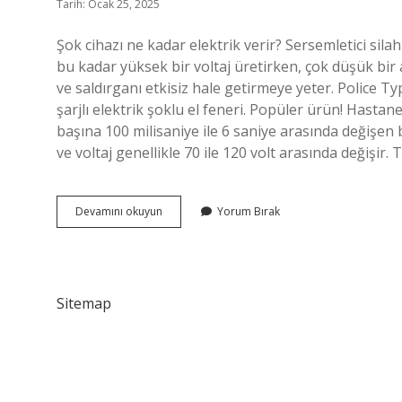
Tarih: Ocak 25, 2025
Şok cihazı ne kadar elektrik verir? Sersemletici silahı
bu kadar yüksek bir voltaj üretirken, çok düşük bir 
ve saldırganı etkisiz hale getirmeye yeter. Police T
şarjlı elektrik şoklu el feneri. Popüler ürün! Hasta
başına 100 milisaniye ile 6 saniye arasında değişen
ve voltaj genellikle 70 ile 120 volt arasında değişir. 
Polis
Devamını okuyun
Yorum Bırak
Şok
Cihazı
Kaç
Volt
Sitemap