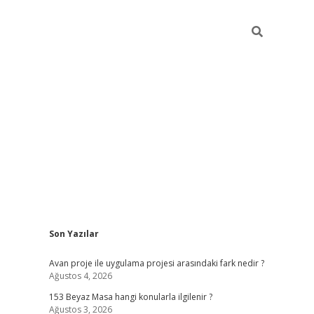
Sidebar
Son Yazılar
ilbet giriş
Avan proje ile uygulama projesi arasındaki fark nedir ?
Ağustos 4, 2026
153 Beyaz Masa hangi konularla ilgilenir ?
Ağustos 3, 2026