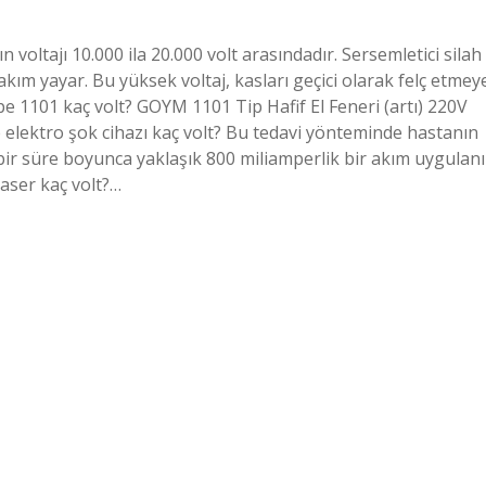
n voltajı 10.000 ila 20.000 volt arasındadır. Sersemletici silah
akım yayar. Bu yüksek voltaj, kasları geçici olarak felç etmey
ype 1101 kaç volt? GOYM 1101 Tip Hafif El Feneri (artı) 220V
ne elektro şok cihazı kaç volt? Bu tedavi yönteminde hastanın
 bir süre boyunca yaklaşık 800 miliamperlik bir akım uygulanı
Taser kaç volt?…