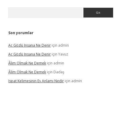
Arama
Son yorumlar
Aç Gözlü Insana Ne Denir
için
admin
Aç Gözlü Insana Ne Denir
için
Yavuz
Âlim Olmak Ne Demek
için
admin
Âlim Olmak Ne Demek
için
Dadaş
Ispat Kelimesinin Eş Anlamı Nedir
için
admin
riş