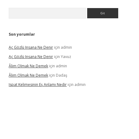
Arama
Son yorumlar
Aç Gözlü Insana Ne Denir
için
admin
Aç Gözlü Insana Ne Denir
için
Yavuz
Âlim Olmak Ne Demek
için
admin
Âlim Olmak Ne Demek
için
Dadaş
Ispat Kelimesinin Eş Anlamı Nedir
için
admin
giriş