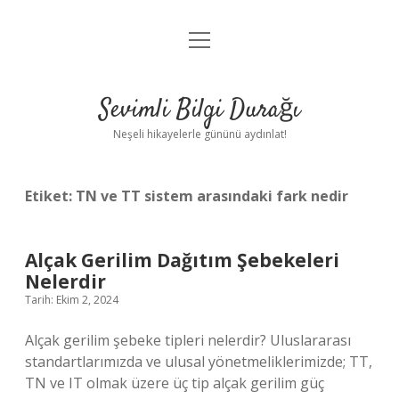
menüyü
Anasayfa
aç
Gizlilik Politikası
Sevimli Bilgi Durağı
Yasal Uyarı
Neşeli hikayelerle gününü aydınlat!
Hakkımızda
Etiket:
TN ve TT sistem arasındaki fark nedir
Alçak Gerilim Dağıtım Şebekeleri
Nelerdir
Tarih: Ekim 2, 2024
Alçak gerilim şebeke tipleri nelerdir? Uluslararası
standartlarımızda ve ulusal yönetmeliklerimizde; TT,
TN ve IT olmak üzere üç tip alçak gerilim güç