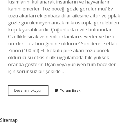
kısımlarını kullanarak insanların ve hayvanların
kanını emerler. Toz böceği gözle görülür mü? Ev
tozu akarları eklembacaklılar ailesine aittir ve çıplak
gözle görülemeyen ancak mikroskopla görülebilen
küçük yaratıklardır. Çoğunlukla evde bulunurlar.
Özellikle sıcak ve nemli ortamları severler ve hızlı
ürerler. Toz böceğini ne öldürür? Son derece etkili
Zinon (100 ml) EC kokulu pire akarı tozu böcek
öldürücüsü etkisini ilk uygulamada bile yüksek
oranda gösterir. Uçan veya yürüyen tüm böcekler
için sorunsuz bir şekilde…
Toz
Devamını okuyun
Yorum Bırak
Böceği
Kan
Emer
Mi
Sitemap