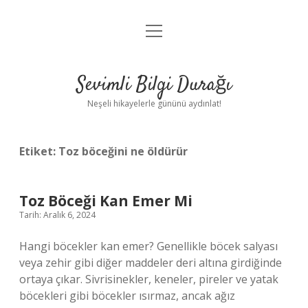
menüyü
Anasayfa
aç
Gizlilik Politikası
Sevimli Bilgi Durağı
Yasal Uyarı
Neşeli hikayelerle gününü aydınlat!
Hakkımızda
Etiket:
Toz böceğini ne öldürür
Toz Böceği Kan Emer Mi
Tarih: Aralık 6, 2024
Hangi böcekler kan emer? Genellikle böcek salyası
veya zehir gibi diğer maddeler deri altına girdiğinde
ortaya çıkar. Sivrisinekler, keneler, pireler ve yatak
böcekleri gibi böcekler ısırmaz, ancak ağız