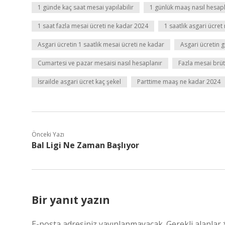
1 günde kaç saat mesai yapılabilir
1 günlük maaş nasıl hesapl
1 saat fazla mesai ücreti ne kadar 2024
1 saatlik asgari ücret
Asgari ücretin 1 saatlik mesai ücreti ne kadar
Asgari ücretin 
Cumartesi ve pazar mesaisi nasıl hesaplanır
Fazla mesai brüt
İsrailde asgari ücret kaç şekel
Parttime maaş ne kadar 2024
Önceki Yazı
Bal Ligi Ne Zaman Başlıyor
Bir yanıt yazın
E-posta adresiniz yayınlanmayacak.
Gerekli alanlar