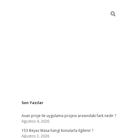
Sidebar
Son Yazılar
ilbet giriş
Avan proje ile uygulama projesi arasındaki fark nedir ?
Ağustos 4, 2026
153 Beyaz Masa hangi konularla ilgilenir ?
Ağustos 3, 2026