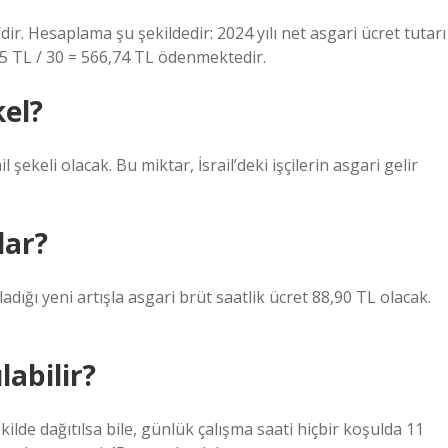
’dir. Hesaplama şu şekildedir: 2024 yılı net asgari ücret tutarı
,15 TL / 30 = 566,74 TL ödenmektedir.
kel?
l şekeli olacak. Bu miktar, İsrail’deki işçilerin asgari gelir
dar?
dığı yeni artışla asgari brüt saatlik ücret 88,90 TL olacak.
abilir?
kilde dağıtılsa bile, günlük çalışma saati hiçbir koşulda 11