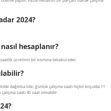
 ödeme yapılır. Fazla mesainin bir parçası olarak çalışma
kadar 2024?
nasıl hesaplanır?
 saatlik ücretinin bir kısmına tekabül eder.
abilir?
kilde dağıtılsa bile, günlük çalışma saati hiçbir koşulda 11
çalışma saati 45 saat olmalıdır.
024?