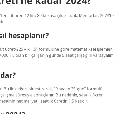
creti ne kadar 2024?
’ten itibaren 12 lira 80 kuruşa çıkarılacak. Memurlar, 2024’te
dı.
sıl hesaplanır?
brüt ücret/225 = x 1,5” formülüne göre matematiksel işlemler
.000 TL olan bir çalışanın günde 5 saat çalıştığını varsayalım
adar?
. Bu iki değeri birleştirerek, “9 saat x 25 gün” formülü
 çalışma süresiyle sonuçlanır. Bu nedenle, saatlik ücreti
ainin net maliyeti, saatlik ücretin 1,5 katıdır.