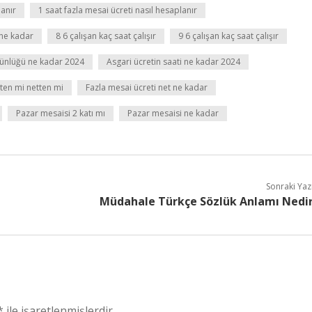
anır
1 saat fazla mesai ücreti nasıl hesaplanır
 ne kadar
8 6 çalışan kaç saat çalışır
9 6 çalışan kaç saat çalışır
günlüğü ne kadar 2024
Asgari ücretin saati ne kadar 2024
ten mi netten mi
Fazla mesai ücreti net ne kadar
Pazar mesaisi 2 katı mı
Pazar mesaisi ne kadar
Sonraki Yaz
Müdahale Türkçe Sözlük Anlamı Nedi
*
ile işaretlenmişlerdir