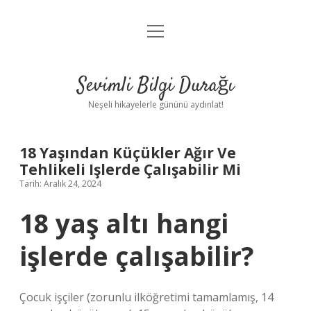
menüyü
Anasayfa
aç
Gizlilik Politikası
Sevimli Bilgi Durağı
Yasal Uyarı
Neşeli hikayelerle gününü aydınlat!
Hakkımızda
18 Yaşından Küçükler Ağır Ve
Tehlikeli Işlerde Çalışabilir Mi
Tarih: Aralık 24, 2024
18 yaş altı hangi
işlerde çalışabilir?
Çocuk işçiler (zorunlu ilköğretimi tamamlamış, 14