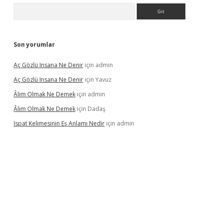
Arama
Son yorumlar
Aç Gözlü Insana Ne Denir
için
admin
Aç Gözlü Insana Ne Denir
için
Yavuz
Âlim Olmak Ne Demek
için
admin
Âlim Olmak Ne Demek
için
Dadaş
Ispat Kelimesinin Eş Anlamı Nedir
için
admin
lbet giriş