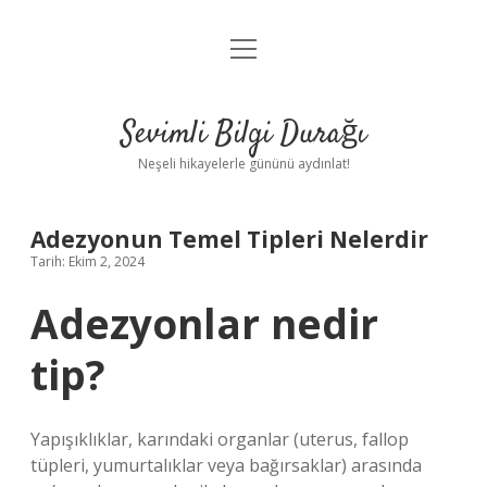
menüyü
Anasayfa
aç
Gizlilik Politikası
Sevimli Bilgi Durağı
Yasal Uyarı
Neşeli hikayelerle gününü aydınlat!
Hakkımızda
Adezyonun Temel Tipleri Nelerdir
Tarih: Ekim 2, 2024
Adezyonlar nedir
tip?
Yapışıklıklar, karındaki organlar (uterus, fallop
tüpleri, yumurtalıklar veya bağırsaklar) arasında