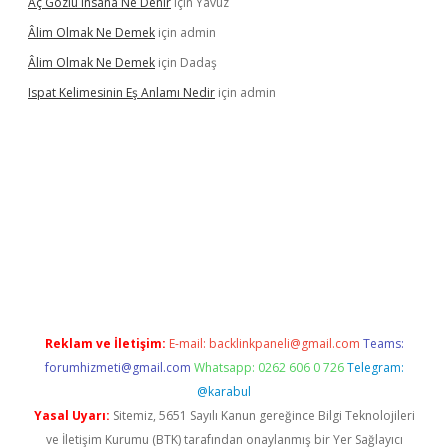
Aç Gözlü Insana Ne Denir
için
Yavuz
Âlim Olmak Ne Demek
için
admin
Âlim Olmak Ne Demek
için
Dadaş
Ispat Kelimesinin Eş Anlamı Nedir
için
admin
giriş
Reklam ve İletişim:
E-mail:
backlinkpaneli@gmail.com
Teams:
forumhizmeti@gmail.com
Whatsapp: 0262 606 0 726
Telegram:
@karabul
Yasal Uyarı:
Sitemiz, 5651 Sayılı Kanun gereğince Bilgi Teknolojileri
ve İletişim Kurumu (BTK) tarafından onaylanmış bir Yer Sağlayıcı