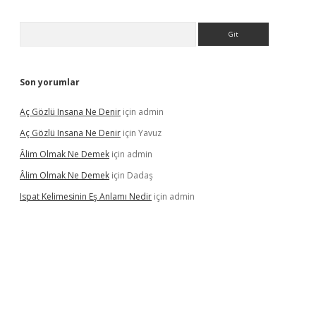
Arama
Son yorumlar
Aç Gözlü Insana Ne Denir
için
admin
Aç Gözlü Insana Ne Denir
için
Yavuz
Âlim Olmak Ne Demek
için
admin
Âlim Olmak Ne Demek
için
Dadaş
Ispat Kelimesinin Eş Anlamı Nedir
için
admin
riş