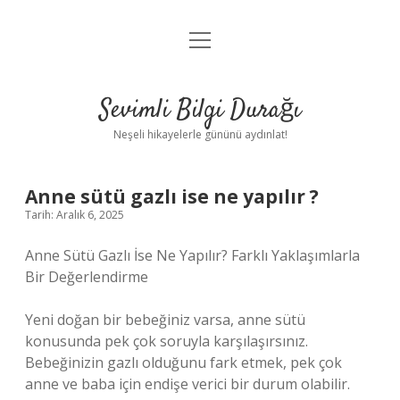
menüyü
Anasayfa
aç
Gizlilik Politikası
Sevimli Bilgi Durağı
Yasal Uyarı
Neşeli hikayelerle gününü aydınlat!
Hakkımızda
Anne sütü gazlı ise ne yapılır ?
Tarih: Aralık 6, 2025
Anne Sütü Gazlı İse Ne Yapılır? Farklı Yaklaşımlarla
Bir Değerlendirme
Yeni doğan bir bebeğiniz varsa, anne sütü
konusunda pek çok soruyla karşılaşırsınız.
Bebeğinizin gazlı olduğunu fark etmek, pek çok
anne ve baba için endişe verici bir durum olabilir.